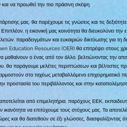
και να προωθεί την πιο πράσινη σκέψη.
τισης μας, θα παρέχουμε τις γνώσεις και τις δεξιότητε
 Επιπλέον, η εικονική μας κοινότητα θα διευκολύνει την ε
λετών, παραδειγμάτων και ευκαιριών δικτύωσης για τη 
en Education Resources (OER) θα επιτρέψει στους χρή
να μαθαίνουν ο ένας από τον άλλο, βελτιώνοντας την απ
γου, θα παράγουμε μελέτες περιπτώσεων και βέλτιστες π
αρμοστούν στο ταχέως μεταβαλλόμενο επιχειρηματικό πε
ν προστασία του περιβάλλοντος και στην καταπολέμηση 
αποτελείται από επιμελητήρια, παρόχους ΕΕΚ, εκπαιδευ
 ικανότητα να επιτύχουμε τους στόχους μας. Τα αποτελ
ρες και θα διατεθούν σε έξι γλώσσες, διασφαλίζοντας ότ