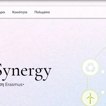
όροι
Κοινότητα
Πολυμέσα
Synergy
έση Erasmus+