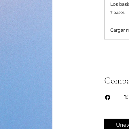
Los basi
.
7 pasos
Cargar 
Compa
Únet