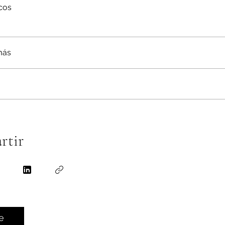
cos
más
rtir
e